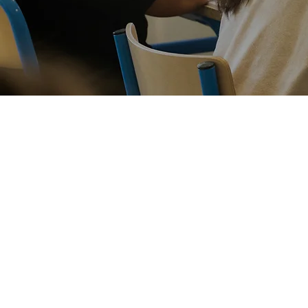
Le réseau L
En savoir plus sur l
Un
réseau éd