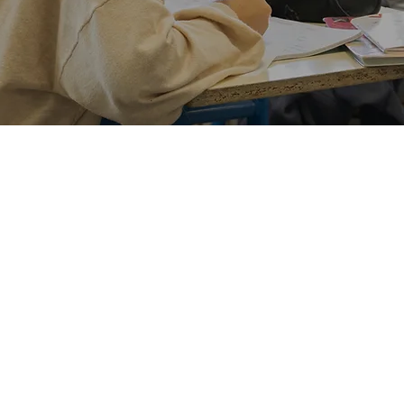
a Salle
e réseau La Salle
ucatif international
au service 