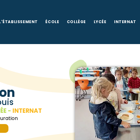
L'ÉTABLISSEMENT
ÉCOLE
COLLÈGE
LYCÉE
INTERNAT
ion
ouis
ÉE -
INTERNAT
auration