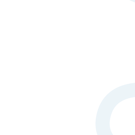
Nouveauté en
création d'un
Madame Anaïs CHEVALIER 
psychologie clinique. Son
L'action de Mme Chevalie
soit à leur demande à pa
d'internat
soit sur proposition de
de la famille.
Ce service de psychologie
comme en libéral. L’aide 