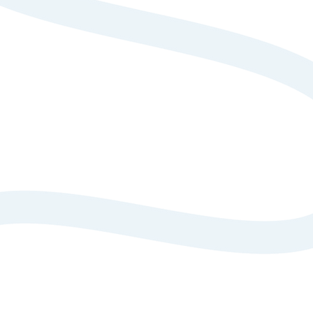
 2026 :
 point écoute par une psychologu
a intégré l’équipe au printemps 2026. Elle est diplômé
 travail s'inscrit dans le code de déontologie de sa profes
r est de recevoir les élèves :
rtir d'une prise de rendez-vous auprès des responsables d
 l'équipe pédagogique et éducative avec demande d'autori
 au sein de l'établissement, gratuit pour les élèves, n'es
de la psychologue auprès des élèves est : l'écoute, l'obser