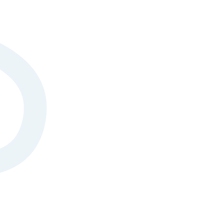
e scolaire.
e en psychopathologie et
sion.
e vie scolaire et
sation préalable auprès
t pas de proposer un suivi
vation, l'analyse et