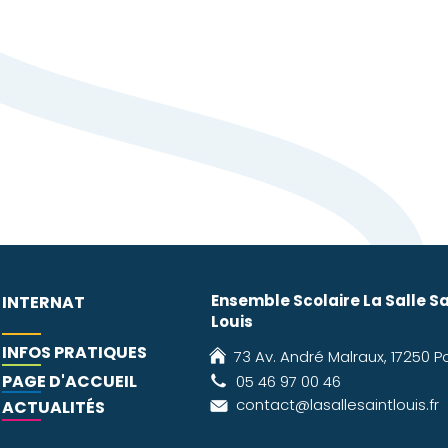
vers un autre professionnel extérieur.
béral, Mme Chevalier ne peut pas orienter vers son propr
ier s'inscrivant dans la durée, Mme Chevalier en informera l
vers un professionnel extérieur.
e proposé à nos élèves a pour objectif de contribuer à l
Ensemble Scolaire La Salle Sa
INTERNAT
Louis
INFOS PRATIQUES
73 Av. André Malraux, 17250 P
PAGE D'ACCUEIL
05 46 97 00 46
contact@lasallesaintlouis.fr
ACTUALITÉS