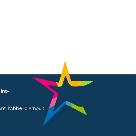
e cabinet. Si l'élève reçu
a famille de l'élève
eur bien-être au sein de
int-
ont-l’Abbé-d’Arnoult