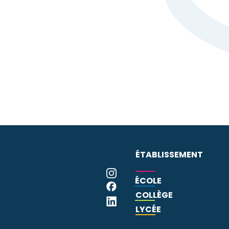
l'orientation éventuelle 
Exerçant elle-même en li
a besoin d'un suivi régul
concerné et l'orientera 
Ce service supplémentair
notre établissement.
ÉTABLISSEMENT
ÉCOLE
COLLÈGE
LYCÉE