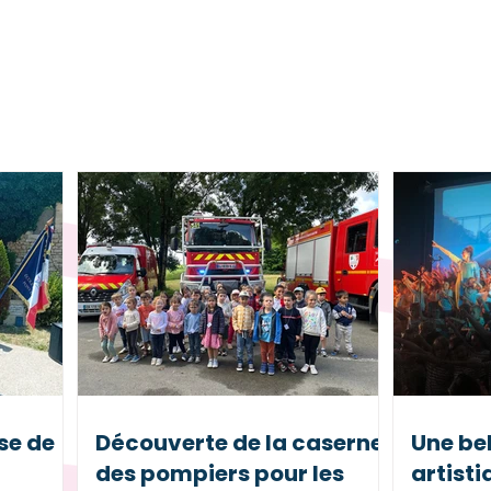
 projets
et moments partagés au
se de
Découverte de la caserne
Une bel
des pompiers pour les
artisti