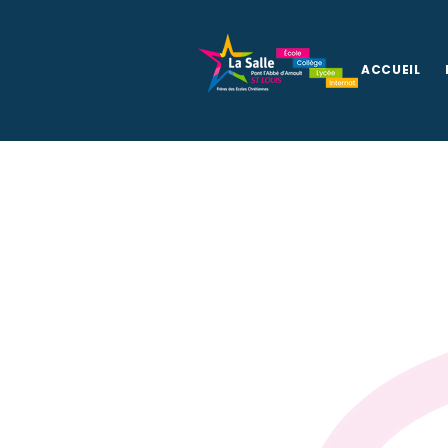
ACCUEIL
Actualités de 
La Salle Saint-
ÉCOLE
-
COLLÈGE -
LY