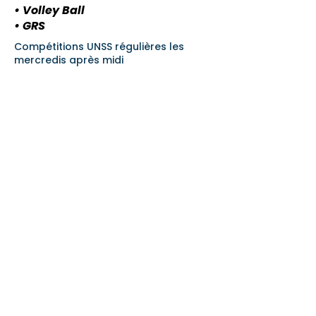
• Volley Ball
• GRS
Compétitions UNSS régulières les
mercredis après midi
• Course d’orientation
• Badminton
• Volley Ball
• GRS
Compétitions UNSS ponctuelles les
mercredis après midi
• Cross
• Raid Pleine Nature
• Triathlon/Run&Bike
• Journées Beach
• GRS