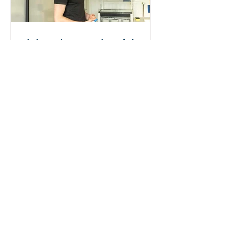
Visite d'un ancien élève
étudiant en médecine
ÉTABLISSEMENT
INTERNAT
ÉCOLE
INFOS PRATIQUES
ACTUALITÉ
COLLÈGE
S
LYCÉE
PAGE