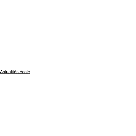
Actualités école
Voir tout
Posts récents